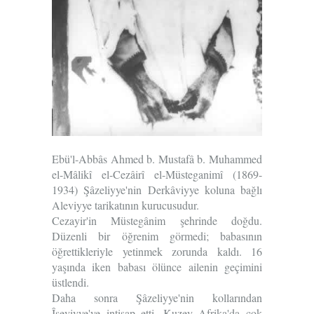
Ebü'l-Abbâs Ahmed b. Mustafâ b. Muhammed
el-Mâlikî el-Cezâirî el-Müsteganimî (1869-
1934) Şâzeliyye'nin Derkâviyye koluna bağlı
Aleviyye tarikatının kurucusudur.
Cezayir'in Müstegânim şehrinde doğ­du.
Düzenli bir öğrenim görmedi; babasının
öğrettikleriyle yetinmek zorunda kaldı. 16
yaşında iken babası ölünce ailenin geçimini
üstlendi.
Daha sonra Şâzeliyye'nin kollarından
Îseviyye'ye in­tisap etti. Kuzey Afrika'da çok