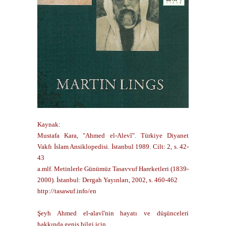
Kaynak:
Mustafa Kara, "Ahmed el-Alevî". Türkiye Diyanet
Vakfı İslam Ansiklopedisi. İstanbul 1989. Cilt: 2, s. 42-
43
a.mlf. Metinlerle Günümüz Tasavvuf Hareketleri (1839-
2000). İstanbul: Dergah Yayınları, 2002, s. 460-462
http://tasawuf.info/en
Şeyh Ahmed el-alavî'nin hayatı ve düşünceleri
hakkında geniş bilgi için