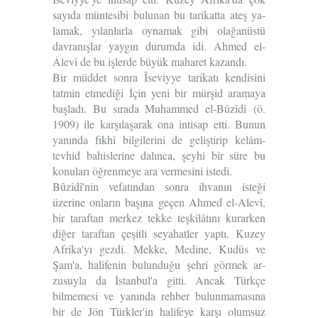
sayıda müntesibi bulunan bu tarikatta ateş ya­
lamak, yılanlarla oynamak gibi olağanüstü
davranışlar yaygın durumda idi. Ahmed el-
Alevî de bu işlerde büyük ma­haret kazandı.
Bir müddet sonra Îseviyye tarikatı kendisini
tatmin etmediği İçin yeni bir mürşid aramaya
başladı. Bu sırada Muhammed el-Bûzîdî (ö.
1909) ile karşılaşarak ona intisap etti. Bunun
yanında fıkhî bilgilerini de geliştirip kelâm-
tevhid bahislerine dalınca, şeyhi bir süre bu
konuları öğrenmeye ara ver­mesini istedi.
Bûzîdî'nin vefatından sonra ihvanın isteği
üzerine onların başına geçen Ah­med el-Alevî,
bir taraftan merkez tekke teşkilâtını kurarken
diğer taraftan çeşitli seyahatler yaptı. Kuzey
Afrika'yı gezdi. Mekke, Medine, Kudüs ve
Şam'a, halifenin bulunduğu şehri görmek ar­
zusuyla da İstanbul'a gitti. Ancak Türk­çe
bilmemesi ve yanında rehber bulun­mamasına
bir de Jön Türkler'in halifeye karşı olumsuz