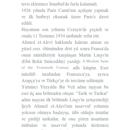
tavrı eklenince İstan­bul'da fazla kalamadı.
1926 yılında Pa­ris Camii'nin açılışını yapmak
ve ilk hut­beyi okumak üzere Paris'e davet
edildi.
Hayatının son yıllarını Cezayir'de geçirdi ve
orada 11 Temmuz 1934 tarihinde vefat etti.
Ahmed el-Alevî hakkında kaleme alı­nan en
güzel eser. ölümünden dört yıl sonra Fransa'da
onun müridleriyle kar­şılaşan Martin Lings'in
(Ebû Bekir Sirâceddin) yazdığı
A Moslem Saint
adlı kitaptır. Eser
of the Tvsentieth Century
müellifi tarafından Fran­sızca'ya, ayrıca
Arapça'ya ve Türkçe'ye de tercüme edilmiştir.
Yirminci Yüzyılda Bir Veli
adını taşıyan bu
eser üç ana bölümden oluşur. "Tarik ve Tarikat"
adını taşıyan ilk bölümde Lings'in yetişemediği
Şeyh Ahmed el-Alavî'nin tasavvuf yolunun
yolcusu olmaya başlayışı, tâbi olduğu üstatlar
ve girdiği tarikatlar, ile onu gören insanların
intibaları ve tasavvuf yolunda ilerlemesi