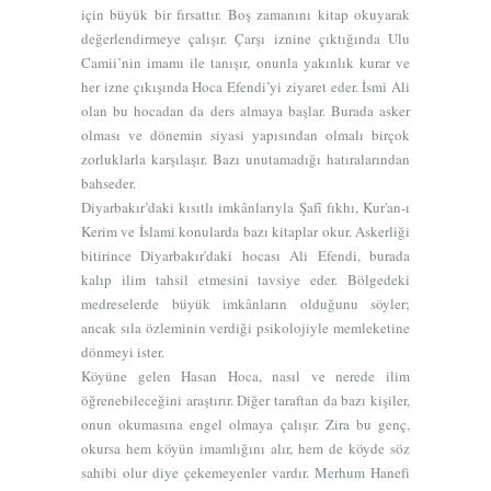
için büyük bir fırsattır. Boş zamanını kitap okuyarak
değerlendirmeye çalışır. Çarşı iznine çıktığında Ulu
Camii’nin imamı ile tanışır, onunla yakınlık kurar ve
her izne çıkışında Hoca Efendi’yi ziyaret eder. İsmi Ali
olan bu hocadan da ders almaya başlar. Burada asker
olması ve dönemin siyasi yapısından olmalı birçok
zorluklarla karşılaşır. Bazı unutamadığı hatıralarından
bahseder.
Diyarbakır’daki kısıtlı imkânlarıyla Şafî fıkhı, Kur'an-ı
Kerim ve İslami konularda bazı kitaplar okur. Askerliği
bitirince Diyarbakır'daki hocası Ali Efendi, burada
kalıp ilim tahsil etmesini tavsiye eder. Bölgedeki
medreselerde büyük imkânların olduğunu söyler;
ancak sıla özleminin verdiği psikolojiyle memleketine
dönmeyi ister.
Köyüne gelen Hasan Hoca, nasıl ve nerede ilim
öğrenebileceğini araştırır. Diğer taraftan da bazı kişiler,
onun okumasına engel olmaya çalışır. Zira bu genç,
okursa hem köyün imamlığını alır, hem de köyde söz
sahibi olur diye çekemeyenler vardır. Merhum Hanefi