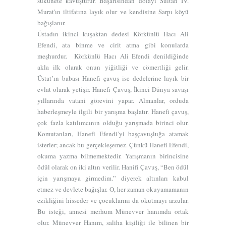
sükûnete kavuşturur. Başarısından dolayı Sultan IV.
3
Murat'ın iltifatına layık olur ve kendisine Sarpı köyü
4
bağışlanır.
5
Üstadın ikinci kuşaktan dedesi Körkünlü Hacı Ali
6
Efendi, ata binme ve cirit atma gibi konularda
meşhurdur. Körkünlü Hacı Ali Efendi denildiğinde
7
akla ilk olarak onun yiğitliği ve cömertliği gelir.
8
Üstat’ın babası Hanefi çavuş ise dedelerine layık bir
evlat olarak yetişir. Hanefi Çavuş, İkinci Dünya savaşı
yıllarında vatani görevini yapar. Almanlar, orduda
haberleşmeyle ilgili bir yarışma başlatır. Hanefi çavuş,
çok fazla katılımcının olduğu yarışmada birinci olur.
Komutanları, Hanefi Efendi’yi başçavuşluğa atamak
isterler; ancak bu gerçekleşemez. Çünkü Hanefi Efendi,
okuma yazma bilmemektedir. Yarışmanın birincisine
ödül olarak on iki altın verilir. Hanifi Çavuş, “Ben ödül
için yarışmaya girmedim.” diyerek altınları kabul
etmez ve devlete bağışlar. O, her zaman okuyamamanın
ezikliğini hisseder ve çocuklarını da okutmayı arzular.
Bu isteği, annesi merhum Münevver hanımda ortak
olur. Münevver Hanım, saliha kişiliği ile bilinen bir