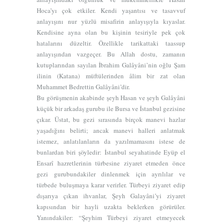
Hoca’yı çok etkiler. Kendi yaşantısı ve tasavvuf
anlayışını nur yüzlü misafirin anlayışıyla kıyaslar.
Kendisine ayna olan bu kişinin tesiriyle pek çok
hatalarını düzeltir. Özellikle tarikattaki taassup
anlayışından vazgeçer. Bu Allah dostu, zamanın
kutuplarından sayılan İbrahim Galâyâni’nin oğlu Şam
ilinin (Katana) müftülerinden âlim bir zat olan
Muhammet Bedrettin Galâyâni’dir.
Bu görüşmenin akabinde şeyh Hasan ve şeyh Galâyâni
küçük bir arkadaş gurubu ile Bursa ve İstanbul gezisine
çıkar. Üstat, bu gezi sırasında birçok manevi hazlar
yaşadığını belirti; ancak manevi halleri anlatmak
istemez, anlatılanların da yazılmamasını istese de
bunlardan biri şöyledir: İstanbul seyahatinde Eyüp el
Ensarî hazretlerinin türbesine ziyaret etmeden önce
gezi gurubundakiler dinlenmek için ayrılılar ve
türbede buluşmaya karar verirler. Türbeyi ziyaret edip
dışarıya çıkan ihvanlar, Şeyh Galayâni’yi ziyaret
kapısından bir hayli uzakta beklerken görürüler.
Yanındakiler: “Şeyhim Türbeyi ziyaret etmeyecek