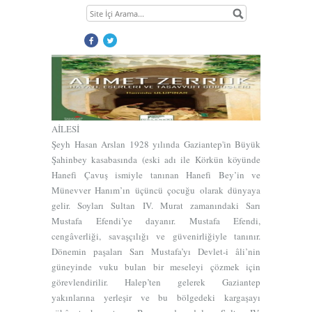
AİLESİ
Şeyh Hasan Arslan 1928 yılında Gaziantep'in Büyük
Şahinbey kasabasında (eski adı ile Körkün köyünde
Hanefi Çavuş ismiyle tanınan Hanefi Bey’in ve
Münevver Hanım’ın üçüncü çocuğu olarak dünyaya
gelir. Soyları Sultan IV. Murat zamanındaki Sarı
Mustafa Efendi’ye dayanır. Mustafa Efendi,
Şâzeliyye tarikatının Zerrûkıyye kolunun kurucusu
cengâverliği, savaşçılığı ve güvenirliğiyle tanınır.
Ahmed Zerruk el-Fâsî ks. (ö. 899/1493-94)
Dönemin paşaları Sarı Mustafa’yı Devlet-i âli’nin
güneyinde vuku bulan bir meseleyi çözmek için
1
görevlendirilir. Halep’ten gelerek Gaziantep
2
yakınlarına yerleşir ve bu bölgedeki kargaşayı