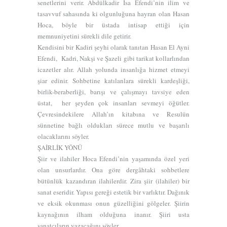
senetlerini verir. Abdülkadir İsa Efendi’nin ilim ve
tasavvuf sahasında ki olgunluğuna hayran olan Hasan
Hoca, böyle bir üstada intisap ettiği için
memnuniyetini sürekli dile getirir.
Kendisini bir Kadiri şeyhi olarak tanıtan Hasan El Ayni
Efendi, Kadri, Nakşi ve Şazeli gibi tarikat kollarlından
icazetler alır. Allah yolunda insanlığa hizmet etmeyi
şiar edinir. Sohbetine katılanlara sürekli kardeşliği,
birlik-beraberliği, barışı ve çalışmayı tavsiye eden
üstat, her şeyden çok insanları sevmeyi öğütler.
Çevresindekilere Allah’ın kitabına ve Resulün
sünnetine bağlı oldukları sürece mutlu ve başarılı
olacaklarını söyler.
ŞAİRLİK YÖNÜ
Şiir ve ilahiler Hoca Efendi’nin yaşamında özel yeri
olan unsurlardır. Ona göre dergâhtaki sohbetlere
bütünlük kazandıran ilahilerdir. Zira şiir (ilahiler) bir
sanat eseridir. Yapısı gereği estetik bir varlıktır. Dağınık
ve eksik okunması onun güzelliğini gölgeler. Şiirin
kaynağının ilham olduğuna inanır. Şiiri usta
sanatçıların yazacağını söyler.