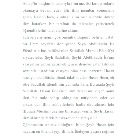
Antep’in meşhur hocalarıyla ilim meclisi kurup onlarla
okumaya devam eder. Bir ilim membaı konumuna
gelen Hasan Hoca, kurduğu ilim meclisleriyle ilmine
ilim katarken bir taraftan da talebeler yetiştirerek
öğrendiklerini talebelerine aktarır.
Talebe yetiştirenin çok önemli olduğunu belirten üstat,
bir Umre seyahati dönüşünde Şeyh Abdülkadir İsa
Efendi'nin baş halifesi olan Sadullah Muradi Efendi’yi
ziyaret eder. Şeyh Sadullah, Şeyhi Abdülkadir İsa'nın
vasiyetini yerine getirmek için istihareye yatar. İstihare
sonunda üstadının vasiyeti olan hass icazetini Hasan
hocaya tereddütsüz olarak takdim eder. Hasan Hoca, bir
süre Sadullah Efendi’nin yanında kalır. Bu arada Şeyh
Sadullah, Hasan Hoca’nın ilim derecesini ölçer, onun
ileri bir imle sahip olduğunu müşahede eder ve
arkasından ilim sohbetlerinde hadis okutulması için
(Buhari-Müslim) üzerine bir icazet verilir. Şeyh Hasan,
ilim alanında farklı bir icazet daha almış olur.
Öğrenmenin sınırsız olduğunu bilen Şeyh Hasan için
hayatın en önemli şeyi ilimdir. İlerleyen yaşına rağmen