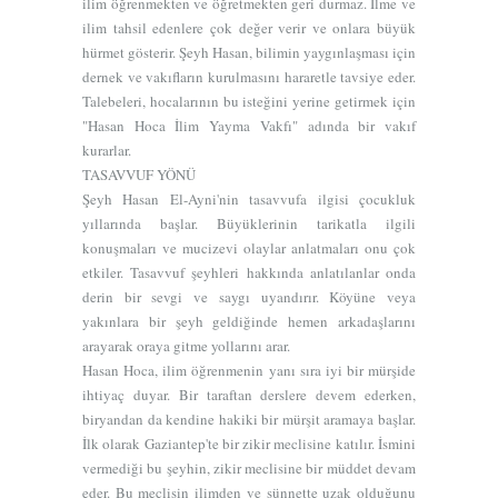
ilim öğrenmekten ve öğretmekten geri durmaz. İlme ve
ilim tahsil edenlere çok değer verir ve onlara büyük
hürmet gösterir. Şeyh Hasan, bilimin yaygınlaşması için
dernek ve vakıfların kurulmasını hararetle tavsiye eder.
Talebeleri, hocalarının bu isteğini yerine getirmek için
"Hasan Hoca İlim Yayma Vakfı" adında bir vakıf
kurarlar.
TASAVVUF YÖNÜ
Şeyh Hasan El-Ayni'nin tasavvufa ilgisi çocukluk
yıllarında başlar. Büyüklerinin tarikatla ilgili
konuşmaları ve mucizevi olaylar anlatmaları onu çok
etkiler. Tasavvuf şeyhleri hakkında anlatılanlar onda
derin bir sevgi ve saygı uyandırır. Köyüne veya
yakınlara bir şeyh geldiğinde hemen arkadaşlarını
arayarak oraya gitme yollarını arar.
Hasan Hoca, ilim öğrenmenin yanı sıra iyi bir mürşide
ihtiyaç duyar. Bir taraftan derslere devem ederken,
biryandan da kendine hakiki bir mürşit aramaya başlar.
İlk olarak Gaziantep'te bir zikir meclisine katılır. İsmini
vermediği bu şeyhin, zikir meclisine bir müddet devam
eder. Bu meclisin ilimden ve sünnette uzak olduğunu