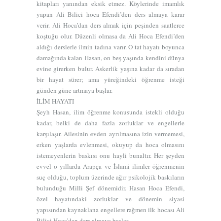
kitapları yanından eksik etmez. Köylerinde imamlık
yapan Ali Bilici hoca Efendi’den ders almaya karar
verir. Ali Hoca’dan ders almak için peşinden saatlerce
koştuğu olur. Düzenli olmasa da Ali Hoca Efendi’den
aldığı derslerle ilmin tadına varır. O tat hayatı boyunca
damağında kalan Hasan, on beş yaşında kendini dünya
evine girerken bulur. Askerlik yaşına kadar da sıradan
bir hayat sürer; ama yüreğindeki öğrenme isteği
günden güne artmaya başlar.
İLİM HAYATI
Şeyh Hasan, ilim öğrenme konusunda istekli olduğu
kadar, belki de daha fazla zorluklar ve engellerle
karşılaşır. Ailesinin evden ayrılmasına izin vermemesi,
erken yaşlarda evlenmesi, okuyup da hoca olmasını
istemeyenlerin baskısı onu hayli bunaltır. Her şeyden
evvel o yıllarda Arapça ve İslami ilimler öğrenmenin
suç olduğu, toplum üzerinde ağır psikolojik baskıların
bulunduğu Milli Şef dönemidir. Hasan Hoca Efendi,
özel hayatındaki zorluklar ve dönemin siyasi
yapısından kaynaklana engellere rağmen ilk hocası Ali
Bilici Hoca’dan ders almaya başlar.