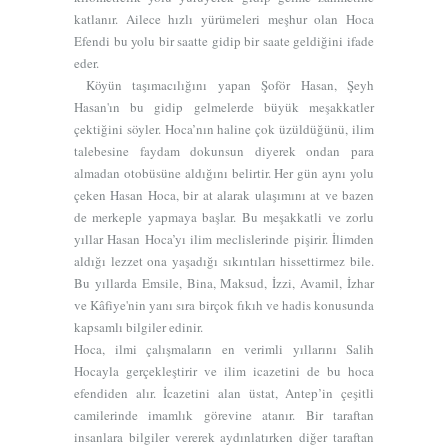
katlanır. Ailece hızlı yürümeleri meşhur olan Hoca
Efendi bu yolu bir saatte gidip bir saate geldiğini ifade
eder.
Köyün taşımacılığını yapan Şoför Hasan, Şeyh
Hasan'ın bu gidip gelmelerde büyük meşakkatler
çektiğini söyler. Hoca’nın haline çok üzüldüğünü, ilim
talebesine faydam dokunsun diyerek ondan para
almadan otobüsüne aldığını belirtir. Her gün aynı yolu
çeken Hasan Hoca, bir at alarak ulaşımını at ve bazen
de merkeple yapmaya başlar. Bu meşakkatli ve zorlu
yıllar Hasan Hoca’yı ilim meclislerinde pişirir. İlimden
aldığı lezzet ona yaşadığı sıkıntıları hissettirmez bile.
Bu yıllarda Emsile, Bina, Maksud, İzzi, Avamil, İzhar
ve Kâfiye'nin yanı sıra birçok fıkıh ve hadis konusunda
kapsamlı bilgiler edinir.
Hoca, ilmi çalışmaların en verimli yıllarını Salih
Hocayla gerçekleştirir ve ilim icazetini de bu hoca
efendiden alır. İcazetini alan üstat, Antep’in çeşitli
camilerinde imamlık görevine atanır. Bir taraftan
insanlara bilgiler vererek aydınlatırken diğer taraftan