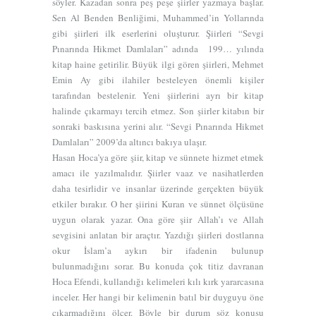
söyler. Kazadan sonra peş peşe şiirler yazmaya başlar.
Sen Al Benden Benliğimi, Muhammed’in Yollarında
gibi şiirleri ilk eserlerini oluşturur. Şiirleri “Sevgi
Pınarında Hikmet Damlaları” adında 199… yılında
kitap haine getirilir. Büyük ilgi gören şiirleri, Mehmet
Emin Ay gibi ilahiler besteleyen önemli kişiler
tarafından bestelenir. Yeni şiirlerini ayrı bir kitap
halinde çıkarmayı tercih etmez. Son şiirler kitabın bir
sonraki baskısına yerini alır. “Sevgi Pınarında Hikmet
Damlaları” 2009’da altıncı bakıya ulaşır.
Hasan Hoca’ya göre şiir, kitap ve sünnete hizmet etmek
amacı ile yazılmalıdır. Şiirler vaaz ve nasihatlerden
daha tesirlidir ve insanlar üzerinde gerçekten büyük
etkiler bırakır. O her şiirini Kuran ve sünnet ölçüsüne
uygun olarak yazar. Ona göre şiir Allah’ı ve Allah
sevgisini anlatan bir araçtır. Yazdığı şiirleri dostlarına
okur İslam’a aykırı bir ifadenin bulunup
bulunmadığını sorar. Bu konuda çok titiz davranan
Hoca Efendi, kullandığı kelimeleri kılı kırk yararcasına
inceler. Her hangi bir kelimenin batıl bir duyguyu öne
çıkarmadığını ölçer. Böyle bir durum söz konusu