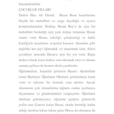
hanımefendidir.
ÇOCUKLUK YILLARI
Dedesi Hacı Ali Efendi, Hasan Basri hazretlerine
büyük bir muhabbet ve saygı duyduğu ve ayrıca
komutanlarından Yüzbaşı Hasan Bey’e de ayrı bir
muhabbet beslediği için yeni doğan torununa Hasan
ismini verir. Hasan, zekiliği, çalışkanlığı ve farklı
kişiliğiyle insanların sevgisini kazanır. Akranları gibi
değildir, her şeyi öğrenmek ve araştırmak ister. Ailesi
çocukları arasında Hasan'a ayrı bir yer verir. Başta
dedesi olmak üzere herkes onu okutmak ister ve okuma
zamanı gelince de hemen okula yazdırırlar.
Öğretmenleri, başarılar gösteren Hasan'ı ilkokuldan
sonra Haruniye Öğretmen Okuluna göndermeye karar
verir ve ailesine bu konuda ısrar ederler. Ancak
okumasını çok istemelerine rağmen ondan ayrılmaya
dayanamaz ve göndermekten vazgeçerler. Öğretmen
okuluna gidemeyince, öğrenme açlığını giderecek
yollar arar. Çaresiz kalan Hasan, okulu bitirdiği halde
aldığı derslere tekrar tekrar girer. Okusa da okumasa da