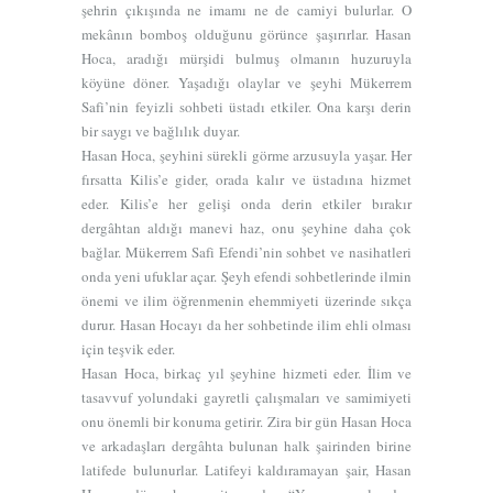
şehrin çıkışında ne imamı ne de camiyi bulurlar. O
mekânın bomboş olduğunu görünce şaşırırlar. Hasan
Hoca, aradığı mürşidi bulmuş olmanın huzuruyla
köyüne döner. Yaşadığı olaylar ve şeyhi Mükerrem
Safi’nin
feyizli sohbeti üstadı etkiler. Ona karşı derin
bir saygı ve bağlılık duyar.
Hasan Hoca, şeyhini sürekli görme arzusuyla yaşar. Her
fırsatta Kilis’e gider, orada kalır ve üstadına hizmet
eder. Kilis’e her gelişi onda derin etkiler bırakır
dergâhtan aldığı manevi haz, onu şeyhine daha çok
bağlar. Mükerrem Safi Efendi’nin sohbet ve nasihatleri
onda yeni ufuklar açar. Şeyh efendi sohbetlerinde ilmin
önemi ve ilim öğrenmenin ehemmiyeti üzerinde sıkça
durur. Hasan Hocayı da her sohbetinde ilim ehli olması
için teşvik eder.
Hasan Hoca, birkaç yıl şeyhine hizmeti eder. İlim ve
tasavvuf yolundaki gayretli çalışmaları ve samimiyeti
onu önemli bir konuma getirir. Zira bir gün Hasan Hoca
ve arkadaşları dergâhta bulunan halk şairinden birine
latifede bulunurlar. Latifeyi kaldıramayan şair, Hasan