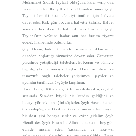
Muhammet Sıddık Teylani olduğuna karar verip ona
intisap ederler. İki yıllık hizmetlerinden sonra Şeyh
Teylani her iki hoca efendiyi imtihan için halvete
davet eder. Kırk gün boyunca halvette kalırlar. Halvet
sonunda her ikisi de halifelik icazetini alır. Şeyh
Teylani’nin vefatına kadar onu her fırsatta ziyaret
ederek hizmetinde bulunurlar.
Şeyh Hasan, halifelik icazetini resmen aldıktan sonra
önceden başlattığı hizmetine devam eder. Gaziantep
yöresinde yetiştirdiği talebeleriyle, Kuran ve sünnete
bağlılığıyla tanınmaya başlar. Hoca’nın ilme ve
tasavvufu bağlı talebeler yetiştirmesi şeyhler ve
aydınlar tarafından övgüyle karşılanır.
Hasan Hoca, 1980’de küçük bir seyahate çıkar, seyahat
sırasında Şam'dan büyük bir üstadın geldiğini ve
hocayı görmek istediğini söylerler. Şeyh Hasan, hemen
Gaziantep'e gelir. O zat, sanki yıllar öncesinden tanışan
bir dost gibi hocaya sarılır ve evine gidelim Şeyh
Efendi der. Şeyh Hasan bu Allah dostunu on beş gün
evinde misafir eder. Yaşamında ve tasavvuf
anlayışındaki olgunluk ve mükemmellikle Hasan