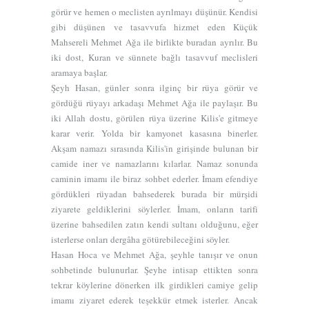
görür ve hemen o meclisten ayrılmayı düşünür. Kendisi
gibi düşünen ve tasavvufa hizmet eden Küçük
Mahsereli Mehmet Ağa ile birlikte buradan ayrılır. Bu
iki dost, Kuran ve sünnete bağlı tasavvuf meclisleri
aramaya başlar.
Şeyh Hasan, günler sonra ilginç bir rüya görür ve
gördüğü rüyayı arkadaşı Mehmet Ağa ile paylaşır. Bu
iki Allah dostu, görülen rüya üzerine Kilis'e gitmeye
karar verir. Yolda bir kamyonet kasasına binerler.
Akşam namazı sırasında Kilis'in girişinde bulunan bir
camide iner ve namazlarını kılarlar. Namaz sonunda
caminin imamı ile biraz sohbet ederler. İmam efendiye
gördükleri rüyadan bahsederek burada bir mürşidi
ziyarete geldiklerini söylerler. İmam, onların tarifi
üzerine bahsedilen zatın kendi sultanı olduğunu, eğer
isterlerse onları dergâha götürebileceğini söyler.
Hasan Hoca ve Mehmet Ağa, şeyhle tanışır ve onun
sohbetinde bulunurlar. Şeyhe intisap ettikten sonra
tekrar köylerine dönerken ilk girdikleri camiye gelip
imamı ziyaret ederek teşekkür etmek isterler. Ancak