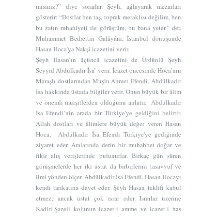
misiniz?” diye sorarlar. Şeyh, ağlayarak mezarları
gösterir: “Dostlar ben taş, toprak meraklısı değilim, ben
bu zatın ruhaniyeti ile görüştüm, bu bana yeter.” der.
Muhammet Bedrettin Galâyâni, İstanbul dönüşünde
Hasan Hoca’ya Nakşî icazetini verir.
Şeyh Hasan’ın üçüncü icazetini de Ürdünlü Şeyh
Seyyid Abdülkadir İsa’ verir. İcazet öncesinde Hoca’nın
Maraşlı dostlarından Muşlu Ahmet Efendi, Abdülkadir
İsa hakkında üstada bilgiler verir. Onun büyük bir âlim
ve önemli mürşitlerden olduğunu anlatır. Abdülkadir
İsa Efendi’nin arada bir Türkiye'ye geldiğini belirtir.
Allah dostları ve âlimlere büyük değer veren Hasan
Hoca, Abdülkadir İsa Efendi Türkiye'ye gediğinde
ziyaret eder. Aralarında derin bir muhabbet doğar ve
fikir alış verişlerinde bulunurlar. Birkaç gün süren
görüşmelerde her iki üstat da birbirlerini tasavvuf ve
ilmi yönden ölçer. Abdülkadir İsa Efendi, Hasan Hocayı
kendi tarikatına davet eder. Şeyh Hasan teklifi kabul
etmez; ancak üstat çok ısrar eder. Israrlar üzerine
Kadiri-Şazeli kolunun icazet-i amme ve icazet-i has