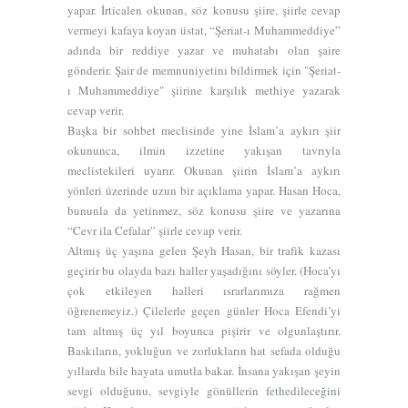
yapar. İrticalen okunan, söz konusu şiire, şiirle cevap
vermeyi kafaya koyan üstat, “Şeriat-ı Muhammeddiye”
adında bir reddiye yazar ve muhatabı olan şaire
gönderir. Şair de memnuniyetini bildirmek için "Şeriat-
ı Muhammeddiye" şiirine karşılık methiye yazarak
cevap verir.
Başka bir sohbet meclisinde yine İslam’a aykırı şiir
okununca, ilmin izzetine yakışan tavrıyla
meclistekileri uyarır. Okunan şiirin İslam’a aykırı
yönleri üzerinde uzun bir açıklama yapar. Hasan Hoca,
bununla da yetinmez, söz konusu şiire ve yazarına
“Cevr ila Cefalar” şiirle cevap verir.
Altmış üç yaşına gelen Şeyh Hasan, bir trafik kazası
geçirir bu olayda bazı haller yaşadığını söyler. (Hoca’yı
çok etkileyen halleri ısrarlarımıza rağmen
öğrenemeyiz.) Çilelerle geçen günler Hoca Efendi’yi
tam altmış üç yıl boyunca pişirir ve olgunlaştırır.
Baskıların, yokluğun ve zorlukların hat sefada olduğu
yıllarda bile hayata umutla bakar. İnsana yakışan şeyin
sevgi olduğunu, sevgiyle gönüllerin fethedileceğini