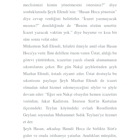
meclisimizi kimin yönetmesini istersiniz?” diye
sorduklarında Şeyh Efendi’nin: “Hasan Hoca yönetsin”
diye cevap verdiğini belirtirler. “İcazet yazmayacak
mısınız?” denildiğinde de “Benim sözüm senettir.
İcazet yazacak vaktim yok.” diye buyurur ve kısa bir
süre sonra vefat eder.
Mükerrem Safi Efendi, hilafeti ilmiyle amil olan Hasan
Hoca’ya verir. İlmi delillere önem veren Üstat, aldığı bu
görevi yürütürken, icazetini yazılı olarak alamamanın
sıkıntılarını çeker. Bir gün Nakşî şeyhlerinden şeyh
Mazhar Efendi, üstadı ziyaret eder. Üstat dostuyla bu
sıkıntısını paylaşır. Şeyh Mazhar Efendi de icazet
olmadan rahat hizmet edemeyeceğini söyler ve şöyle
devam eder: “Eğer sen Nakşi olsaydın hemen icazetini
verirdim; fakat Kadirisin. İstersen Siirt'in Kurtalan
ilçesindeki Teylan köyündeki evladı Resullerden
Geylani soyundan Muhammet Sıdık Teylani’ye hizmet
et der.
Şeyh Hasan, arkadaşı Hamdi Hoca ile birlikte Siirt'e
gider ve orada istihareye yatarlar. Aradıkları mürşidin,