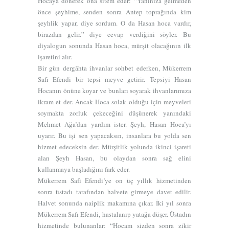
Hocaya dönerek ona sitem eder: “Yanınıza gelmeden
önce şeyhime, senden sonra Antep toprağında kim
şeyhlik yapar, diye sordum. O da Hasan hoca vardır,
birazdan gelir.” diye cevap verdiğini söyler. Bu
diyalogun sonunda Hasan hoca, mürşit olacağının ilk
işaretini alır.
Bir gün dergâhta ihvanlar sohbet ederken, Mükerrem
Safi Efendi bir tepsi meyve getirir. Tepsiyi Hasan
Hocanın önüne koyar ve bunları soyarak ihvanlarımıza
ikram et der. Ancak Hoca solak olduğu için meyveleri
soymakta zorluk çekeceğini düşünerek yanındaki
Mehmet Ağa’dan yardım ister. Şeyh, Hasan Hoca’yı
uyarır. Bu işi sen yapacaksın, insanlara bu yolda sen
hizmet edeceksin der. Mürşitlik yolunda ikinci işareti
alan Şeyh Hasan, bu olaydan sonra sağ elini
kullanmaya başladığını fark eder.
Mükerrem Safi Efendi’ye on üç yıllık hizmetinden
sonra üstadı tarafından halvete girmeye davet edilir.
Halvet sonunda naiplik makamına çıkar. İki yıl sonra
Mükerrem Safı Efendi, hastalanıp yatağa düşer. Üstadın
hizmetinde bulunanlar: “Hocam sizden sonra zikir