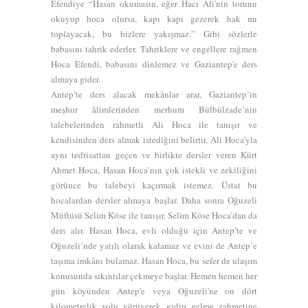
Efendiye “Hasan okumasın, eğer Hacı Ali'nin torunu
okuyup hoca olursa, kapı kapı gezerek hak mı
toplayacak, bu bizlere yakışmaz.” Gibi sözlerle
babasını tahrik ederler. Tahriklere ve engellere rağmen
Hoca Efendi, babasını dinlemez ve Gaziantep'e ders
almaya gider.
Antep’te ders alacak mekânlar arar, Gaziantep’in
meşhur âlimlerinden merhum Bülbülzade’nin
talebelerinden rahmetli Ali Hoca ile tanışır ve
kendisinden ders almak istediğini belirtir. Ali Hoca’yla
aynı tedrisattan geçen ve birlikte dersler veren Kürt
Ahmet Hoca, Hasan Hoca’nın çok istekli ve zekiliğini
görünce bu talebeyi kaçırmak istemez. Üstat bu
hocalardan dersler almaya başlar. Daha sonra Oğuzeli
Müftüsü Selim Köse ile tanışır. Selim Köse Hoca’dan da
ders alır. Hasan Hoca, evli olduğu için Antep’te ve
Oğuzeli’nde yatılı olarak kalamaz ve evini de Antep’e
taşıma imkânı bulamaz. Hasan Hoca, bu sefer de ulaşım
konusunda sıkıntılar çekmeye başlar. Hemen hemen her
gün köyünden Antep'e veya Oğuzeli'ne on dört
kilometrelik yolu yürüyerek gidip gelme zahmetine