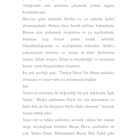
olduğunda onu şiirinden çıkararak yerine uygun
kelimeler arar.
Hoca’ya göre şiirlerde fikirler ve ya şahıslar hedef
alınmamalıdır. Herkes önce kendi nefsine bakmalıdır.
Bunun için şiirlerinde eleştirilen ve ya nasihatlerde
bulunan kişi bizzat şairin kendi nefsidir.
Günahkârlığından ve acizliğinden bahseder. Allah’a
yakarışlarda bulunur ve ondan af diler. Şiirlerinin
teması Allah sevgisi, İslam’ın büyüklüğü ve insanlara
huzur veren duygulardan oluşturur.
En çok sevdiği şiiri, “Tarikat Erleri”dir. Bunu tarikatçı
olmasına ve tasavvufu iyi anlamasına bağlar.
Şiir
Tasavvuf erlerinin de beğendiği bu şiir hakkında Âşık
Salim: “Başka şairlerden böyle bir şiir duymadım ve
hatta ben de bu duyguyu böyle ifade edemem.” diyerek
üstadı tebrik eder.
Tasavvuf ve tekke şairlerini severek onlara her zaman
saygı duyduğunu belirten Hasan Hoca, şairlerden en
çok Yunus Emre, Muhammed Bican İbni Farid gibi