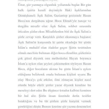
Üstat, şiir yazmaya olgunluk yıllarında başlar. Bir gün
halk (şairin kendi deyimiyle Hak) âşıklarından
Gümüşhaneli Âşık Salim, Gaziantep gezisinde Hasan
Hoca’nın dergâhına uğrar. Hoca Efendi’yle tanışır ve
dergâha misafir olur. Âşık Salim, sohbet sırasında
irticalen şiirler okur. Misafirlerden biri de Âşık Salim’e
şiirle cevap verir. Karşılıklı şiirler okunmaya başlanır.
Âşık Salim'in karşısında ki şairin okuduğu bir şiirde
İslâm’a muhalif olan ifadeler geçer. Şiirin tesirinden
olmalı mecliste bulunan diğer hoca efendiler, şiirleriniz
çok güzel diyerek onu methederler. Hayatı boyunca
İslam’a aykırı olan şeyleri çekinmeden söyleyen Hasan
Hoca, diğer hocaların aksine bu şiirin İslam’a aykırı
olduğunu belirterek orada bulunan kişileri uyarır. Bu
olay Hoca’yı çok etkiler, ilmi olmayan kişiler nasıl
olurda böyle etkili şiirler yazar diyerek kendine bu
meseleyi dert eder. Bu düşünce üstadın kalbini kemiren
bir hal alır. Şiirin insan üzerinde derin tesirler
bıraktığını ve bu tür şiirlere şiirle karşılık vermek
gerektiğini düşür. Bunun üzerine şiir yazma denemeleri