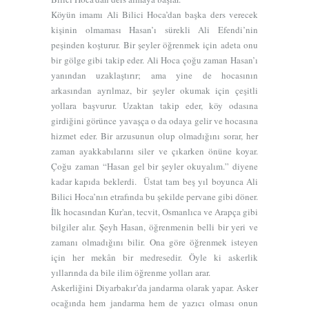
Köyün imamı Ali Bilici Hoca’dan başka ders verecek
kişinin olmaması Hasan’ı sürekli Ali Efendi’nin
peşinden koşturur. Bir şeyler öğrenmek için adeta onu
bir gölge gibi takip eder. Ali Hoca çoğu zaman Hasan’ı
yanından uzaklaştırır; ama yine de hocasının
arkasından ayrılmaz, bir şeyler okumak için çeşitli
yollara başvurur. Uzaktan takip eder, köy odasına
girdiğini görünce yavaşça o da odaya gelir ve hocasına
hizmet eder. Bir arzusunun olup olmadığını sorar, her
zaman ayakkabılarını siler ve çıkarken önüne koyar.
Çoğu zaman “Hasan gel bir şeyler okuyalım.” diyene
kadar kapıda beklerdi. Üstat tam beş yıl boyunca Ali
Bilici Hoca’nın etrafında bu şekilde pervane gibi döner.
İlk hocasından Kur'an, tecvit, Osmanlıca ve Arapça gibi
bilgiler alır. Şeyh Hasan, öğrenmenin belli bir yeri ve
zamanı olmadığını bilir. Ona göre öğrenmek isteyen
için her mekân bir medresedir. Öyle ki askerlik
yıllarında da bile ilim öğrenme yolları arar.
Askerliğini Diyarbakır’da jandarma olarak yapar. Asker
ocağında hem jandarma hem de yazıcı olması onun