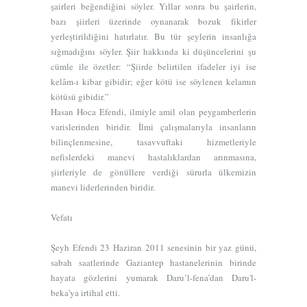
şairleri beğendiğini söyler. Yıllar sonra bu şairlerin,
bazı şiirleri üzerinde oynanarak bozuk fikirler
yerleştirildiğini hatırlatır. Bu tür şeylerin insanlığa
sığmadığını söyler. Şiir hakkında ki düşüncelerini şu
cümle ile özetler: “Şiirde belirtilen ifadeler iyi ise
kelâm-ı kibar gibidir; eğer kötü ise söylenen kelamın
kötüsü gibidir.”
Hasan Hoca Efendi, ilmiyle amil olan peygamberlerin
varislerinden biridir. İlmi çalışmalarıyla insanların
bilinçlenmesine, tasavvuftaki hizmetleriyle
nefislerdeki manevi hastalıklardan arınmasına,
şiirleriyle de gönüllere verdiği sürurla ülkemizin
manevi liderlerinden biridir.
Vefatı
Şeyh Efendi 23 Haziran 2011 senesinin bir yaz günü,
sabah saatlerinde Gaziantep hastanelerinin birinde
hayata gözlerini yumarak Daru’l-fena’dan Daru'l-
beka’ya irtihal etti.