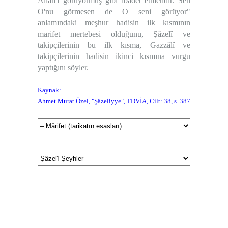
Allah'ı görüyormuş gibi ibadet etmendir. Sen
3
O'nu görmesen de O seni görüyor"
4
anlamındaki meşhur hadisin ilk kısmının
5
marifet mertebesi olduğunu, Şâzelî ve
6
takipçilerinin bu ilk kısma, Gazzâlî ve
takipçilerinin hadisin ikinci kısmına vurgu
7
yaptığını söyler.
8
Kaynak:
Ahmet Murat Özel, "Şâzeliyye", TDVİA, Cilt: 38, s. 387