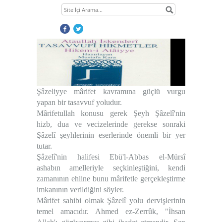
Şâzeliyye mârifet kavramına güçlü vurgu
yapan bir tasavvuf yoludur.
Mârifetullah konusu gerek Şeyh Şâzelî'nin
hizb, dua ve vecizelerinde gerekse sonraki
Şâzelî şeyhlerinin eserlerinde önemli bir yer
tutar.
Şâzelî'nin halifesi Ebü'l-Abbas el-Mürsî
İbn Ataullah İskenderi'nin (ks) Hikem-i Ataiyye adlı ta
ashabın amelleriyle seçkinleştiğini, kendi
zamanının ehline bunu mârifetle gerçekleştirme
imkanının verildiğini söyler.
1
Mârifet sahibi olmak Şâzelî yolu dervişlerinin
2
temel amacıdır. Ahmed ez-Zerrûk,
"İhsan