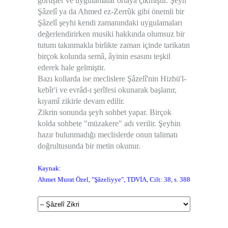
görüşler ve uygulamalar ortaya çıkmıştır. Şeyh
3
Şâzelî ya da Ahmed ez-Zerrûk gibi önemli bir
4
Şâzelî şeyhi kendi zamanındaki uygulamaları
5
değerlendirirken musiki hakkında olumsuz bir
6
tutum takınmakla birlikte zaman içinde tarikatın
birçok kolunda semâ, âyinin esasını teşkil
7
ederek hale gelmiştir.
8
Bazı kollarda ise meclislere Şâzelî'nin Hizbü'l-
kebîr'i ve evrâd-ı şerîfesi okunarak başlanır,
kıyamî zikirle devam edilir.
Zikrin sonunda şeyh sohbet yapar. Birçok
kolda sohbete "müzakere" adı verilir. Şeyhin
hazır bulunmadığı meclislerde onun talimatı
doğrultusunda bir metin okunur.
Kaynak:
Ahmet Murat Özel, "Şâzeliyye", TDVİA, Cilt: 38, s. 388