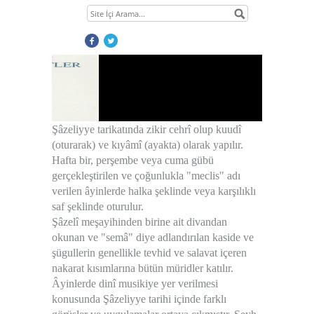
Şâzeliyye tarikatında zikir cehrî olup kuudî
(oturarak) ve kıyâmî (ayakta) olarak yapılır.
Hafta bir, perşembe veya cuma gübü
gerçekleştirilen ve çoğunlukla "meclis" adı
verilen âyinlerde halka şeklinde veya karşılıklı
saf şeklinde oturulur.
Şâzelî meşayihinden birine ait divandan
İbn Ataullah İskenderi'nin (ks) Hikem-i Ataiyye adlı ta
okunan ve "semâ" diye adlandırılan kaside ve
şügullerin genellikle tevhid ve salavat içeren
nakarat kısımlarına bütün müridler katılır.
1
Âyinlerde dinî musikiye yer verilmesi
2
konusunda Şâzeliyye tarihi içinde farklı