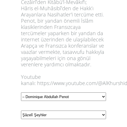
Cezâirî’den
Kitâbü'l-Mevâkıf
'ı;
Hâris el-Muhâsibî’den de
Hakk’ı
Arayanlara Nasihatler
'i tercüme etti.
Penot, bir yandan önemli İslâm
klasiklerinden Fransızcaya
tercümeler yaparken bir yandan da
internet üzerinden de ulaşılabilecek
Arapça ve Fransızca konferanslar ve
vaazlar vermekte, tasavvufu hakkıyla
yaşayabilmeleri için ona gönül
verenlere yardımcı olmaktadır.
Youtube
kanalı: https://www.youtube.com/@AlKhurshi