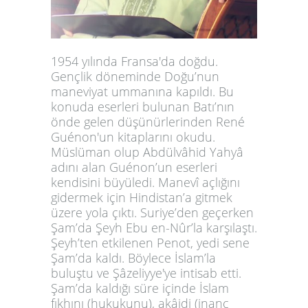
3
4
5
6
1954 yılında Fransa'da doğdu.
Gençlik döneminde Doğu’nun
7
maneviyat ummanına kapıldı. Bu
8
konuda eserleri bulunan Batı’nın
önde gelen düşünürlerinden René
Guénon'un kitaplarını okudu.
Müslüman olup Abdülvâhid Yahyâ
adını alan Guénon’un eserleri
kendisini büyüledi. Manevî açlığını
gidermek için Hindistan’a gitmek
üzere yola çıktı.
Suriye’den geçerken
Şam’da Şeyh Ebu en-Nûr’la karşılaştı.
Şeyh’ten etkilenen Penot, yedi sene
Şam’da kaldı. Böylece İslam’la
buluştu ve Şâzeliyye'ye intisab etti.
Şam’da kaldığı süre içinde İslam
fıkhını (hukukunu), akâidi (inanç