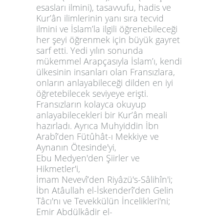
esasları ilmini), tasavvufu, hadis ve
Kur’ân ilimlerinin yanı sıra tecvid
ilmini ve İslam’la ilgili öğrenebileceği
her şeyi öğrenmek için büyük gayret
sarf etti. Yedi yılın sonunda
mükemmel
Arapçasıyla İslam’ı, kendi
ülkesinin insanları olan Fransızlara,
onların anlayabileceği dilden en iyi
öğretebilecek seviyeye erişti.
Fransızların kolayca okuyup
anlayabilecekleri bir Kur’ân meali
hazırladı. Ayrıca Muhyiddin İbn
Arabî’den
Fütûhât-ı Mekkiye ve
Aynanın Ötesinde'
yi
,
Ebu Medyen'den
Şiirler ve
Hikmetler
'i,
İmam Nevevî’den
Riyâzü's-Sâlihîn
'i;
İbn Atâullah el-İskenderî’den
Gelin
Tâcı
'nı ve
Tevekkülün İncelikleri
'ni;
Emir Abdülkâdir el-