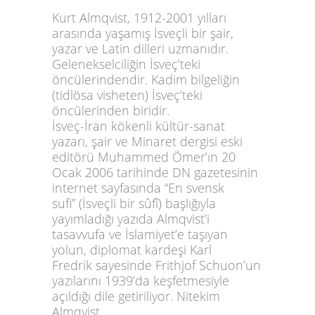
Kurt Almqvist
, 1912-2001 yılları
arasında yaşamış
İsveç
li
bir şair,
yazar ve Latin dilleri uzmanıdır.
Gelenekselciliğin İsveç’teki
öncülerindendir. Kadim bilgeliğin
(tidlösa visheten) İsveç’teki
öncülerinden biridir.
İsveç-İran kökenli kültür-sanat
yazarı, şair ve
Minaret dergisi
eski
editörü Muhammed Ömer’ın 20
Ocak 2006 tarihinde DN gazetesinin
internet sayfasında “En svensk
sufi” (İsveçli bir sûfî) başlığıyla
yayımladığı yazıda Almqvist’i
tasavvufa ve İslamiyet’e taşıyan
yolun, diplomat kardeşi Karl
Fredrik sayesinde Frithjof Schuon’un
yazılarını 1939’da keşfetmesiyle
açıldığı dile getiriliyor. Nitekim
Almqvist