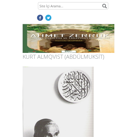
KURT ALMQVIST (ABDÜLMUKSİT)
1
2