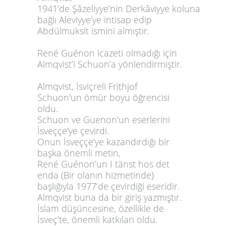
1941’de
Şâzeliyye
’
nin Derkâviyye koluna
bağlı
Aleviyye
’ye intisap edip
Abdülmuksit ismini almıştır.
René Guénon icazeti olmadığı için
Almqvist’i Schuon’a yönlendirmiştir.
Almqvist, İsviçreli Frithjof
Schuon'un ömür boyu öğrencisi
oldu.
Schuon ve Guenon'un eserlerini
İsveççe'ye çevirdi.
Onun İsveççe’ye kazandırdığı bir
başka önemli metin,
Ren
é
Gu
é
non’un
I tänst hos det
enda
(Bir olanın hizmetinde)
başlığıyla 1977’de çevirdiği eseridir.
Almqvist buna da bir giriş yazmıştır.
İslam düşüncesine, özellikle de
İsveç’te, önemli katkıları oldu.