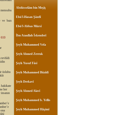
Abdüsselam
Abdüsselâm bin Meşîş
at mensubu
Ebü'l-Hasan Şâzelî
e ve bazı
Ebü'l-Abbas Mürsî
İbn Ataullah İskenderî
. 610
Şeyh Muhammed Vefa
ar
Şeyh Ahmed Zerruk
ı tevhîdi
idin
Şeyh Yusuf Fâsî
ir üslubu
Şeyh Muhammed Bûzîdî
kût
Şeyh Derkavî
 hakikate
ine her
Şeyh Ahmed Alavî
e insanın
Şeyh Muhammed b. Yellis
gamber’e
gamber’e
Şeyh Muhammed Hâşimî
, ona
rûbî