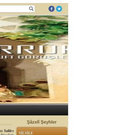
Şâzelî Şeyhler
nan
Salât-ı
SİLSİLE