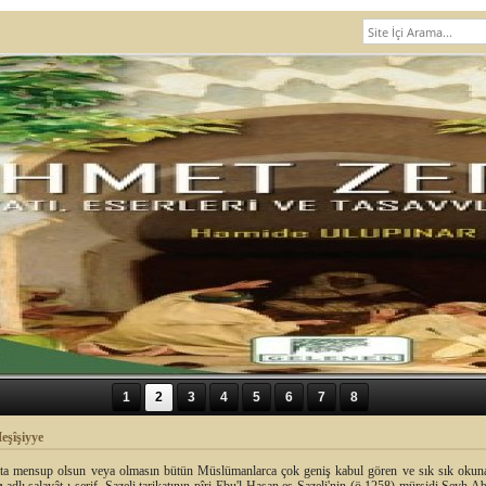
1
2
3
4
5
6
7
8
eşîşiyye
kata mensup olsun veya olmasın bütün Müslümanlarca çok geniş kabul gören ve sık sık oku