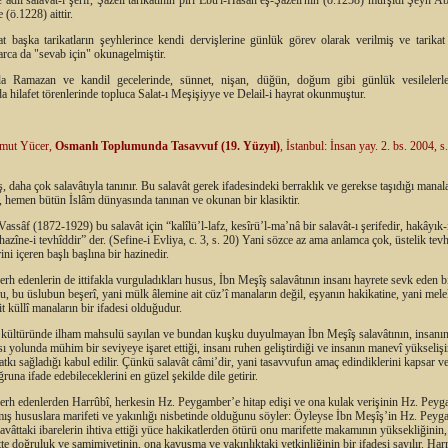
e
adlı salavât-ı şerif, Şazeli tarikatının pîri Ebu'l-Hasan eş-Şazeli'nin (ö.1258) mürşidi Şeyh 
 (ö.1228) aittir.
t başka tarikatların şeyhlerince kendi dervişlerine günlük görev olarak verilmiş ve tarik
rca da "sevab için" okunagelmiştir.
'da Ramazan ve kandil gecelerinde, sünnet, nişan, düğün, doğum gibi günlük vesilelerl
rda hilafet törenlerinde topluca Salat-ı Meşişiyye ve Delail-i hayrat okunmuştur.
mut Yücer,
Osmanlı Toplumunda Tasavvuf (19. Yüzyıl)
, İstanbul: İnsan yay. 2. bs. 2004, s
, daha çok salavâtıyla tanınır. Bu salavât gerek ifadesindeki berraklık ve gerekse taşıdığı manal
, hemen bütün İslâm dünyasında tanınan ve okunan bir klasiktir.
assâf (1872-1929) bu salavât için “kalîlü’l-lafz, kesîrü’l-ma’nâ bir salavât-ı şerifedir, hakâyık-
hazîne-i tevhîddir” der. (Sefine-i Evliya, c. 3, s. 20)
Yani sözce az ama anlamca çok, üstelik tevh
ini içeren başlı başlına bir hazinedir.
şerh edenlerin de ittifakla vurguladıkları husus, İbn Meşîş salavâtının insanı hayrete sevk eden b
, bu üslubun beşerî, yani mülk âlemine ait cüz’î manaların değil, eşyanın hakikatine, yani mele
it küllî manaların bir ifadesi olduğudur.
kültüründe ilham mahsulü sayılan ve bundan kuşku duyulmayan İbn Meşîş salavâtının, insanın
sı yolunda mühim bir seviyeye işaret ettiği, insanı ruhen geliştirdiği ve insanın manevî yükseliş
tkı sağladığı kabul edilir. Çünkü salavât câmi’dir, yani tasavvufun amaç edindiklerini kapsar v
runa ifade edebileceklerini en güzel şekilde dile getirir.
şerh edenlerden Harrûbî, herkesin Hz. Peygamber’e hitap edişi ve ona kulak verişinin Hz. Pey
mış hususlara marifeti ve yakınlığı nisbetinde olduğunu söyler: Öyleyse İbn Meşîş’in Hz. Pey
alavâttaki ibarelerin ihtiva ettiği yüce hakikatlerden ötürü onu marifette makamının yüksekliğinin
e doğruluk ve samimiyetinin, ona kavuşma ve yakınlıktaki yetkinliğinin bir ifadesi sayılır. Har