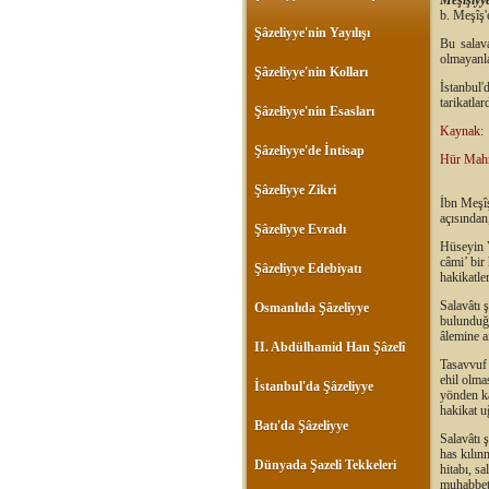
Meşîşiyy
b. Meşîş'e
Şâzeliyye'nin Yayılışı
Bu salava
olmayanla
Şâzeliyye'nin Kolları
İstanbul
tarikatla
Şâzeliyye'nin Esasları
Kaynak:
Şâzeliyye'de İntisap
Hür Mah
Şâzeliyye Zikri
İbn Meşîş
açısından
Şâzeliyye Evradı
Hüseyin V
câmi’ bir 
Şâzeliyye Edebiyatı
hakikatler
Salavâtı 
Osmanlıda Şâzeliyye
bulunduğu
âlemine a
II. Abdülhamid Han Şâzelî
Tasavvuf 
ehil olma
İstanbul'da Şâzeliyye
yönden ka
hakikat uğ
Batı'da Şâzeliyye
Salavâtı 
has kılın
Dünyada Şazeli Tekkeleri
hitabı, s
muhabbett