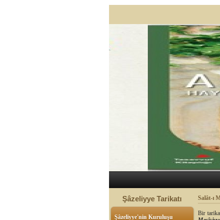
Şâzeliyye Tarikatı
Salât-ı M
Bir tari
Şâzeliyye'nin Kuruluşu