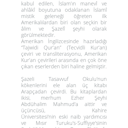
kabul edilen, İslam’ın manevî ve
ahlâkî boyutuna odaklanan İslamî
mistik geleneği öğreten ilk
Amerikalılardan biri olan seçkin bir
âlim ve Şazelî şeyhi olarak
görülmektedir.
Amerikan İngilizcesinde hazırladığı
“Tajwidi Qur’an” (Tecvidli Kur’an)
çeviri ve transliterasyonu, Amerikan
Kur’an çevirileri arasında en çok öne
çıkan eserlerden biri haline gelmiştir.
Şazeli Tasavvuf Okulu'nun
kökenlerini ele alan üç kitabı
Arapçadan çevirdi. Bu kitaplardan
ikisi, merhum Ezher Şeyhi
Abdühalim Mahmud'a aittir ve
üçüncüsü, Kahire
Üniversitesi'nin eski naib yardımcısı
ve Mısır Turuku's-Suffiyye'sinin