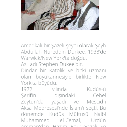
Amerikalı bir Şazeli şeyhi olarak Şeyh
Abdullah Nureddin Durkee, 1938'de
Warwick/New York'ta doğdu.
Asıl adı Stephen Dukee'dir.
Dindar bir Katolik ve bitki uzmanı
olan büyükannesiyle birlikte New
York'ta
büyüdü.
1972 yılında Kudüs-ü
Şerif'in dışındaki Cebel
Zeytun'da yaşadı ve Mescid-i
Aksa Medresesi'nde İslam'ı seçti. Bu
dönemde Kudüs Müftüsü Naibi
Muhammed el-Cemal, Ürdün
Amman'dan Hazım Ebu'l-Gazali ve