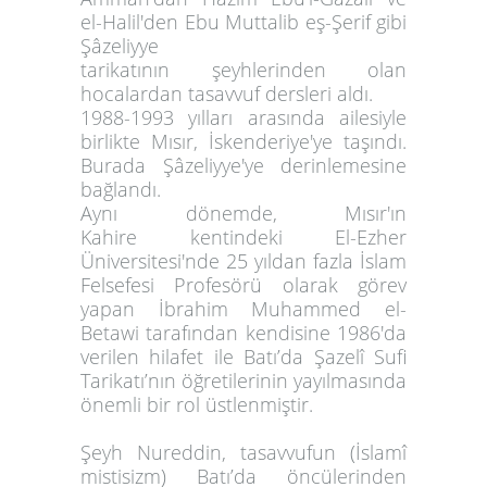
el-Halil'den Ebu Muttalib eş-Şerif gibi
Şâzeliyye
tarikatının şeyhlerinden olan
hocalardan tasavvuf dersleri aldı.
1988-1993 yılları arasında
ailesiyle
birlikte
Mısır, İskenderiye'ye
taşındı.
Burada Şâzeliyye'ye derinlemesine
bağlandı.
Aynı dönemde, Mısır'ın
Kahire kentindeki El-Ezher
Üniversitesi'nde 25 yıldan fazla İslam
Felsefesi Profesörü olarak görev
yapan İbrahim Muhammed el-
Betawi tarafından kendisine 1986'da
verilen hilafet ile Batı’da Şazelî Sufi
Tarikatı’nın öğretilerinin yayılmasında
önemli bir rol üstlenmiştir.
Şeyh Nureddin, tasavvufun (İslamî
mistisizm) Batı’da öncülerinden