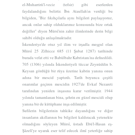
el-Muharrirü'l-veciz
(tefsir) gibi eserlerden
faydalandığını belirtir. İbn Ataullah'ın verdiği bu
bilgiden, "Biz fıkıhçılarla aynı bilgileri paylaşıyoruz,
ancak onlar sahip olduklarımız konusunda bize ortak
değiller" diyen Mürsî'nin zahir ilimlerinde derin bilgi
sahibi olduğu anlaşılmaktadır.
İskenderiye'de otuz yıl ilim ve irşadla meşgul olan
Mürsî 25 Zilhicce 685 (11 Şubat 1287) tarihinde
burada vefat etti ve Babülbahr Kabristanı'na defnedildi.
705 (1306) yılında İskenderiyeli tüccar Zeynüddin b.
Keysan gördüğü bir rüya üzerine kabrin yanına onun
adına bir mescid yaptırdı. Tarih boyunca çeşitli
onarımlar geçiren mescidin 1927'de Evkaf Nezareti
tarafından yeniden inşasına karar verilmiştir. 1944
yılında tamamlanan bina, şehrin en güzel mescidi olup
yanına bir de kütüphane inşa edilmiştir.
Sufilerin bilgilerinin tahkike dayandığını ve diğer
insanların akıllarının bu bilgileri kaldıracak yetenekte
olmadığını söyleyen Mürsî, üstadı Ebü'l-Hasan eş-
Şâzelî'ye uyarak eser telif edecek ilmî yeterliğe sahip