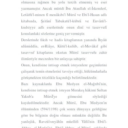
olmasına rağmen bu yolu tercih etmemiş ve eser
yazmamıştır. Ancak müridi İbn Ataullah el-İskenderî,
Letâifü'l-minen fî menâkıbi'l Mürsî ve Ebi'l-Hasan
adlı
kitabında, Şa'rânî
Tabakatü'l-kübrâ
ve
Envârü'l-
kudsiyye
adlı eserlerinde onun dinî ve tasavvufî
konulardaki sözlerine geniş yer vermiştir.
Derslerinde fıkıh ve hadis kitaplarının yanında
İhyâü
ulûmiddîn, er-Riâye, Kûtü'l-kulûb, el-Mevâkıf
gibi
tasavvuf kitaplarını okutan Mürsî tasavvufu zahir
ilimleriyle meczeden bir anlayışa sahiptir.
Onun, kendisine intisap etmek isteyenlere geçimlerini
çalışarak temin etmelerini tavsiye ettiği, hükümdarlarla
görüşmekten titizlikle kaçındığı belirtilmektedir.
Bazı kaynaklarda Ebu Medyen el-Mağribî'nin,
kendisine intisap etmek isteyen Merakeş hâkimi Sultan
Yakub'a MürsÎ'ye gitmesini söylediği
kaydedilmektedir. Ancak Mürsî, Ebu Medyen'in
ölümünden (594/1198) çok sonra dünyaya geldiğine
göre bu bilginin doğru olması mümkün değildir. Bu
yanlışlık,
Ravzü'r-reyâhîn
müellifi Yâfiî'nin Ebü'l-
Abbas el-Merînî'yi Ebü'l-Abbas el-Mürsî şeklinde