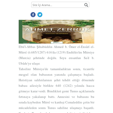
Ebü'l-Abbas Şihabüddin Ahmed b. Ömer el-Ensârî el-
Mürsî (ö.685/1287) 616'da (1219) Endülüs'ün Mürsiye
(Murcia) şehrinde doğdu. Soyu ensardan Sa'd b.
Ubâde'ye ulaşır.
Tahsilini Mürsiye'de tamamladıktan sonra, ticaretle
meşgul olan babasının yanında çalışmaya başladı.
Hıristiyan saldırılarının şehri tehdit ettiği dönemde
babası ailesiyle birlikte 640 (1242) yılında hacca
gitmeye karar verdi. Bindikleri gemi Tunus açıklarında
fırtınaya yakalanıp battı. Annesini ve babasını bu
1
sırada kaybeden Mürsî ve kardeşi Cemaleddin çetin bir
2
mücadeleden sonra Tunus sahiline ulaşmayı başardı.