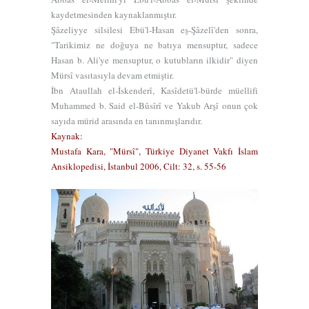
kaydetmesinden kaynaklanmıştır.
Şâzeliyye silsilesi Ebü'l-Hasan eş-Şâzelî'den sonra,
"Tarikimiz ne doğuya ne batıya mensuptur, sadece
Hasan b. Ali'ye mensuptur, o kutubların ilkidir" diyen
Mürsî vasıtasıyla devam etmiştir.
İbn Ataullah el-İskenderî,
Kasîdetü'l-bürde
müellifi
Muhammed b. Said el-Bûsîrî ve Yakub Arşî onun çok
sayıda mürid arasında en tanınmışlarıdır.
Kaynak:
Mustafa Kara, "Mürsî", Türkiye Diyanet Vakfı İslam
Ansiklopedisi, İstanbul 2006, Cilt: 32, s. 55-56