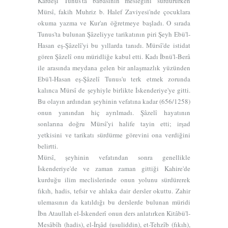
Kardeşi Tunus'ta babasının mesleğini sürdürürken
3
Mürsî, fakih Muhriz b. Halef Zaviyesi'nde çocuklara
4
okuma yazma ve Kur'an öğretmeye başladı. O sırada
5
Tunus'ta bulunan Şâzeliyye tarikatının piri Şeyh Ebü'l-
6
Hasan eş-Şâzelî'yi bu yıllarda tanıdı. Mürsî'de istidat
gören Şâzelî onu müridliğe kabul etti. Kadı İbnü'l-Berâ
7
ile arasında meydana gelen bir anlaşmazlık yüzünden
8
Ebü'l-Hasan eş-Şâzelî Tunus'u terk etmek zorunda
kalınca Mürsî de şeyhiyle birlikte İskenderiye'ye gitti.
Bu olayın ardından şeyhinin vefatına kadar (656/1258)
onun yanından hiç ayrılmadı. Şâzelî hayatının
sonlarına doğru Mürsî'yi halife tayin etti; irşad
yetkisini ve tarikatı sürdürme görevini ona verdiğini
belirtti.
Mürsî, şeyhinin vefatından sonra genellikle
İskenderiye'de ve zaman zaman gittiği Kahire'de
kurduğu ilim meclislerinde onun yolunu sürdürerek
fıkıh, hadis, tefsir ve ahlaka dair dersler okuttu. Zahir
ulemasının da katıldığı bu derslerde bulunan müridi
İbn Ataullah el-İskenderî onun ders anlatırken
Kitâbü'l-
Mesâbîh
(hadis),
el-İrşâd
(usuliddin),
et-Tehzîb
(fıkıh),